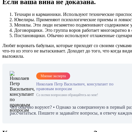
Если ваша вина не доказана.
Технари и карманники. Используют технические приспос
Ювелиры. Применяют психологические приемы и ловкость
Менялы. Эти люди незаметно подменивают содержимое уп
Договорщики. Это группа воров работает многократно в 
Постановщики. Обычно используют отлаженные сценарии 
Любят воровать бабульки, которые приходят со своими сумками
что-то из этого не вытаскивает. Доходит до того, что когда ви
выложила.
Мнение эксперта
Николаев Петр Васильевич, консультант по
правовым вопросам
Со всеми вопросами обращайтесь ко мне!
Что обычно воруют? • Однако за совершенную в первый раз 
рассчитаться. Пишите и задавайте вопросы, я отвечу каждо