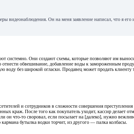
ры видеонаблюдения. Он на меня заявление написал, что я его и
ют системно. Они создают схемы, которые позволяют им выносит
 отнести обвешивание, добавление воды к замороженным продукт
ую воду без широкой огласки. Продавец может продать клиенту то
сетителей и сотрудников в сложности совершения преступления 
ых краж. После того как покупатель уходит, кассир делает отмен
ли он что-то своровал, если посылает на [далеко], нужно вежли
го кармана бутылка водки торчит, из другого — палка колбасы.