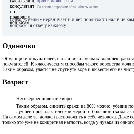
правовым вопросам
Со всеми вопросами обращайтесь ко мне!
Одежда, вещи • нервничает и ищет поблизости наличие каме
вопросы, я отвечу каждому!
Одиночка
Обманщики покупателей, в отличие от мелких воришек, работа
покупателей. К классическим способам такого воровства можно
Таким образом, удастся не спугнуть вора и вывести его на чист
Возраст
Несовершеннолетние воры
Таким образом, снизить кражи на 80% можно, убедив по
лучшей профилактической мерой от большинства магазинн
На самом деле ты должен расположить к себе человека. Даже ес
только это уже не конкретная наглость, когда у чувака из одно