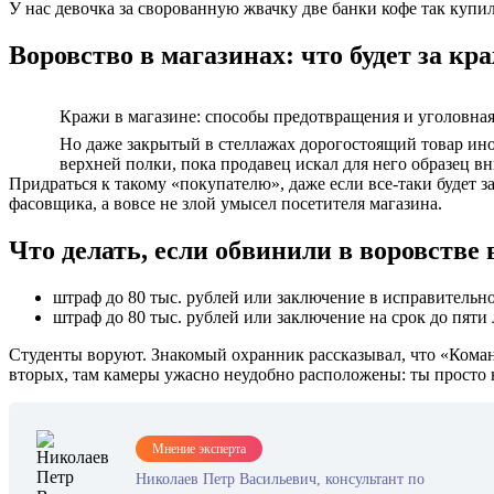
У нас девочка за сворованную жвачку две банки кофе так купи
Воровство в магазинах: что будет за кр
Кражи в магазине: способы предотвращения и уголовна
Но даже закрытый в стеллажах дорогостоящий товар иног
верхней полки, пока продавец искал для него образец вни
Придраться к такому «покупателю», даже если все-таки будет за
фасовщика, а вовсе не злой умысел посетителя магазина.
Что делать, если обвинили в воровстве 
штраф до 80 тыс. рублей или заключение в исправительное
штраф до 80 тыс. рублей или заключение на срок до пяти 
Студенты воруют. Знакомый охранник рассказывал, что «Команд
вторых, там камеры ужасно неудобно расположены: ты просто н
Мнение эксперта
Николаев Петр Васильевич, консультант по