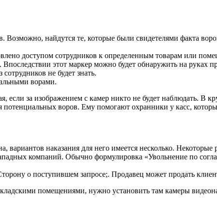
 Возможно, найдутся те, которые были свидетелями факта воров
ловлено доступом сотрудников к определенным товарам или поме
 Впоследствии этот маркер можно будет обнаружить на руках п
 сотрудников не будет знать.
иальными ворами.
, если за изображением с камер никто не будет наблюдать. В кр
я потенциальных воров. Ему помогают охранники у касс, которы
а, вариантов наказания для него имеется несколько. Некоторые
ападных компаний. Обычно формулировка «Увольнение по согла
орону о поступившем запросе;. Продавец может продать клиенту 
складскими помещениями, нужно установить там камеры видеон