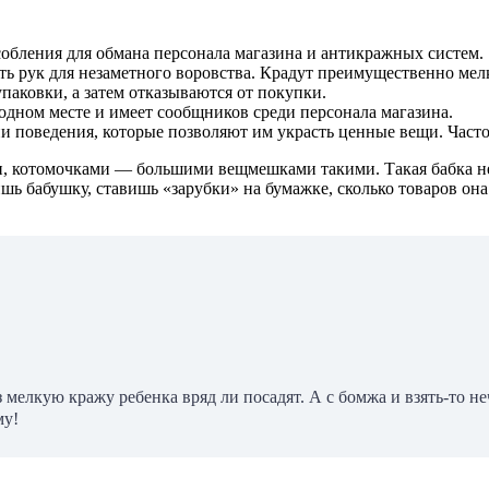
обления для обмана персонала магазина и антикражных систем.
 рук для незаметного воровства. Крадут преимущественно мел
аковки, а затем отказываются от покупки.
одном месте и имеет сообщников среди персонала магазина.
поведения, которые позволяют им украсть ценные вещи. Часто 
, котомочками — большими вещмешками такими. Такая бабка не п
дишь бабушку, ставишь «зарубки» на бумажке, сколько товаров он
мелкую кражу ребенка вряд ли посадят. А с бомжа и взять-то не
му!