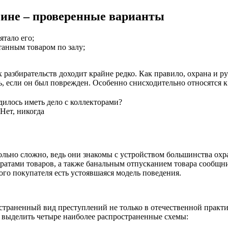
зине – проверенные варианты
ятало его;
танным товаром по залу;
ых разбирательств доходит крайне редко. Как правило, охрана и 
ть, если он был поврежден. Особенно снисходительно относятся
илось иметь дело с коллекторами?
Нет, никогда
льно сложно, ведь они знакомы с устройством большинства охр
ратами товаров, а также банальным отпусканием товара сообщник
го покупателя есть устоявшаяся модель поведения.
траненный вид преступлений не только в отечественной практик
т выделить четыре наиболее распространенные схемы: