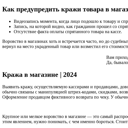
Как предупредить кражи товара в мага
Видеозапись момента, когда лицо подошло к товару и спр
Запись, на которой видно, как гражданин прошел со спря
Отсутствие факта оплаты спрятанного товара на кассе.
Воровство в магазинах хоть и встречается часто, но до судебн
вернул на место украденный товар или возместил его стоимос
Вам приход
Да, бывало
Кража в магазине | 2024
Выявить кражу, осуществляемую кассирами и продавцами, дово
обычно связаны с манипуляцией штрих-кодами, скидками, возв
Оформление продавцом фиктивного возврата по чеку. У обычно
Крупное или мелкое воровство в магазине — это самый распрос
этим явлением, нужно понимать, с чем именно бороться. Стои