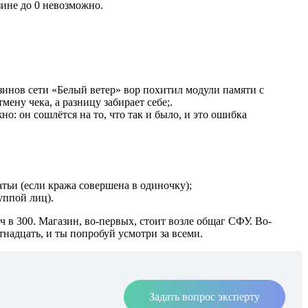
зине до 0 невозможно.
зинов сети «Белый ветер» вор похитил модули памяти с
мену чека, а разницу забирает себе;.
о: он сошлётся на то, что так и было, и это ошибка
атьи (если кража совершена в одиночку);
уппой лиц).
 в 300. Магазин, во-первых, стоит возле общаг СФУ. Во-
тнадцать, и ты попробуй усмотри за всеми.
Задать вопрос эксперту