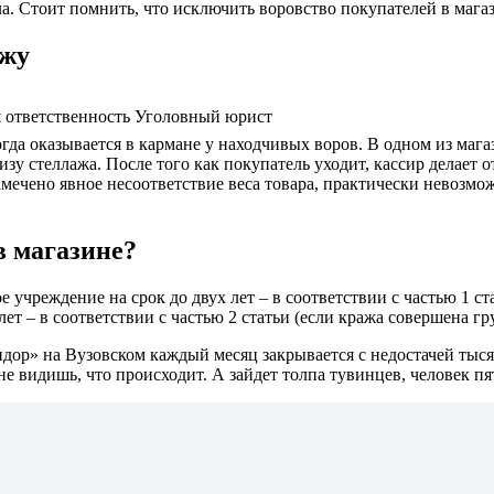
ла. Стоит помнить, что исключить воровство покупателей в мага
ажу
я ответственность Уголовный юрист
да оказывается в кармане у находчивых воров. В одном из мага
зу стеллажа. После того как покупатель уходит, кассир делает от
мечено явное несоответствие веса товара, практически невозможн
в магазине?
 учреждение на срок до двух лет – в соответствии с частью 1 ст
лет – в соответствии с частью 2 статьи (если кража совершена гр
ор» на Вузовском каждый месяц закрывается с недостачей тысяч
е видишь, что происходит. А зайдет толпа тувинцев, человек пя