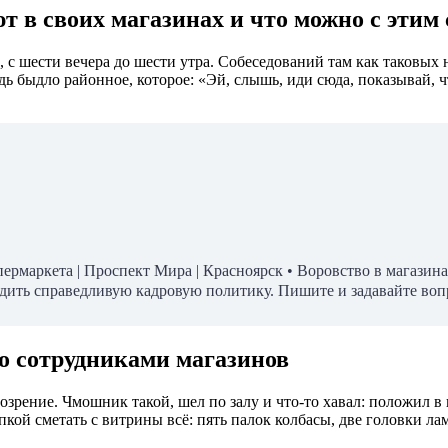
 в своих магазинах и что можно с этим с
 с шести вечера до шести утра. Собеседований там как таковых н
удь быдло районное, которое: «Эй, слышь, иди сюда, показывай, 
ермаркета | Проспект Мира | Красноярск • Воровство в магазин
дить справедливую кадровую политику. Пишите и задавайте вопр
о сотрудниками магазинов
озрение. Чмошник такой, шел по залу и что-то хавал: положил в 
пкой сметать с витрины всё: пять палок колбасы, две головки лам