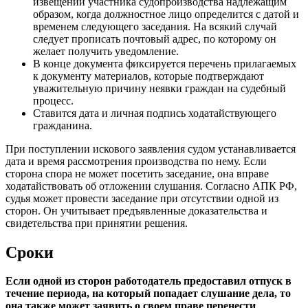
извещении участника судопроизводства надлежащим
образом, когда должностное лицо определится с датой и
временем следующего заседания. На всякий случай
следует прописать почтовый адрес, по которому он
желает получить уведомление.
В конце документа фиксируется перечень прилагаемых
к документу материалов, которые подтверждают
уважительную причину неявки граждан на судебный
процесс.
Ставится дата и личная подпись ходатайствующего
гражданина.
При поступлении искового заявления судом устанавливается
дата и время рассмотрения производства по нему. Если
сторона спора не может посетить заседание, она вправе
ходатайствовать об отложении слушания. Согласно АПК РФ,
судья может провести заседание при отсутствии одной из
сторон. Он учитывает предъявленные доказательства и
свидетельства при принятии решения.
Сроки
Если одной из сторон работодатель предоставил отпуск в
течение периода, на который попадает слушание дела, то
она также может заявить о своем праве перенести