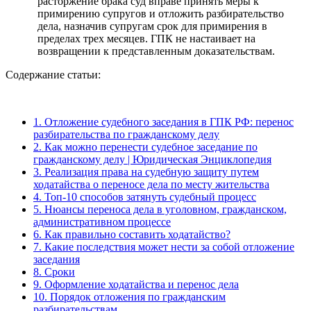
расторжение брака суд вправе принять меры к
примирению супругов и отложить разбирательство
дела, назначив супругам срок для примирения в
пределах трех месяцев. ГПК не настаивает на
возвращении к представленным доказательствам.
Содержание статьи:
1.
Отложение судебного заседания в ГПК РФ: перенос
разбирательства по гражданскому делу
2.
Как можно перенести судебное заседание по
гражданскому делу | Юридическая Энциклопедия
3.
Реализация права на судебную защиту путем
ходатайства о переносе дела по месту жительства
4.
Топ-10 способов затянуть судебный процесс
5.
Нюансы переноса дела в уголовном, гражданском,
административном процессе
6.
Как правильно составить ходатайство?
7.
Какие последствия может нести за собой отложение
заседания
8.
Сроки
9.
Оформление ходатайства и перенос дела
10.
Порядок отложения по гражданским
разбирательствам