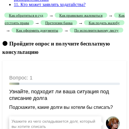
11.
Кто может заявлять ходатайства?
→
→
Как обратиться в суд
Как правильно жаловаться
Как
→
→
отстоять права
Претензии банка
Как подать жалобу
→
→
Как оформить документы
По исполнительному листу
🟠 Пройдите опрос и получите бесплатную
консультацию