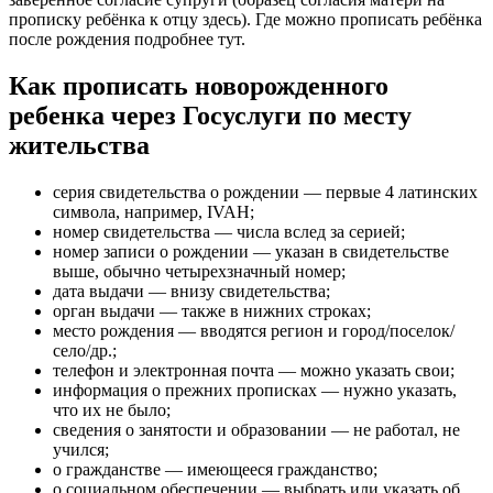
прописку ребёнка к отцу здесь). Где можно прописать ребёнка
после рождения подробнее тут.
Как прописать новорожденного
ребенка через Госуслуги по месту
жительства
серия свидетельства о рождении — первые 4 латинских
символа, например, IVAH;
номер свидетельства — числа вслед за серией;
номер записи о рождении — указан в свидетельстве
выше, обычно четырехзначный номер;
дата выдачи — внизу свидетельства;
орган выдачи — также в нижних строках;
место рождения — вводятся регион и город/поселок/
село/др.;
телефон и электронная почта — можно указать свои;
информация о прежних прописках — нужно указать,
что их не было;
сведения о занятости и образовании — не работал, не
учился;
о гражданстве — имеющееся гражданство;
о социальном обеспечении — выбрать или указать об