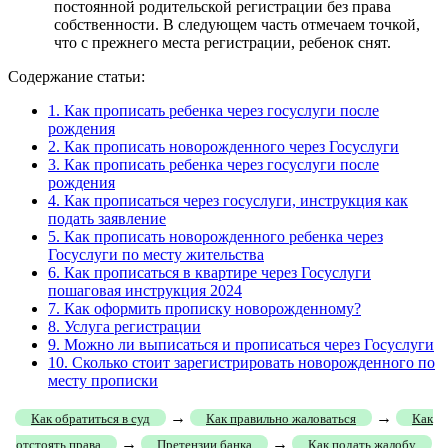
постоянной родительской регистрации без права
собственности. В следующем часть отмечаем точкой,
что с прежнего места регистрации, ребенок снят.
Содержание статьи:
1.
Как прописать ребенка через госуслуги после
рождения
2.
Как прописать новорожденного через Госуслуги
3.
Как прописать ребенка через госуслуги после
рождения
4.
Как прописаться через госуслуги, инструкция как
подать заявление
5.
Как прописать новорожденного ребенка через
Госуслуги по месту жительства
6.
Как прописаться в квартире через Госуслуги
пошаговая инструкция 2024
7.
Как оформить прописку новорожденному?
8.
Услуга регистрации
9.
Можно ли выписаться и прописаться через Госуслуги
10.
Сколько стоит зарегистрировать новорожденного по
месту прописки
→
→
Как обратиться в суд
Как правильно жаловаться
Как
→
→
отстоять права
Претензии банка
Как подать жалобу