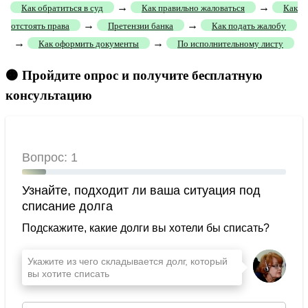
→
→
Как обратиться в суд
Как правильно жаловаться
Как
→
→
отстоять права
Претензии банка
Как подать жалобу
→
→
Как оформить документы
По исполнительному листу
🟠 Пройдите опрос и получите бесплатную
консультацию