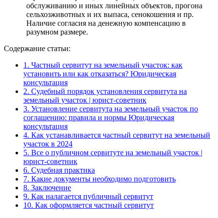
обслуживанию и иных линейных объектов, прогона
сельхозживотных и их выпаса, сенокошения и пр.
Наличие согласия на денежную компенсацию в
разумном размере.
Содержание статьи:
1.
Частный сервитут на земельный участок: как
установить или как отказаться? Юридическая
консультация
2.
Судебный порядок установления сервитута на
земельный участок | юрист-советник
3.
Установление сервитута на земельный участок по
соглашению: правила и нормы Юридическая
консультация
4.
Как устанавливается частный сервитут на земельный
участок в 2024
5.
Все о публичном сервитуте на земельный участок |
юрист-советник
6.
Судебная практика
7.
Какие документы необходимо подготовить
8.
Заключение
9.
Как налагается публичный сервитут
10.
Как оформляется частный сервитут