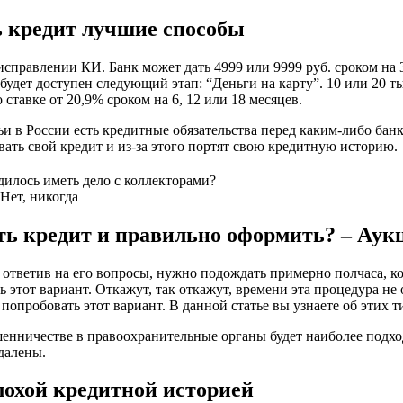
ь кредит лучшие способы
исправлении КИ. Банк может дать 4999 или 9999 руб. сроком на 
дет доступен следующий этап: “Деньги на карту”. 10 или 20 тыс
ставке от 20,9% сроком на 6, 12 или 18 месяцев.
и в России есть кредитные обязательства перед каким-либо банк
ать свой кредит и из-за этого портят свою кредитную историю.
илось иметь дело с коллекторами?
Нет, никогда
ть кредит и правильно оформить? – Аук
 ответив на его вопросы, нужно подождать примерно полчаса, к
ь этот вариант. Откажут, так откажут, времени эта процедура не
попробовать этот вариант. В данной статье вы узнаете об этих 
шенничестве в правоохранительные органы будет наиболее подх
далены.
плохой кредитной историей