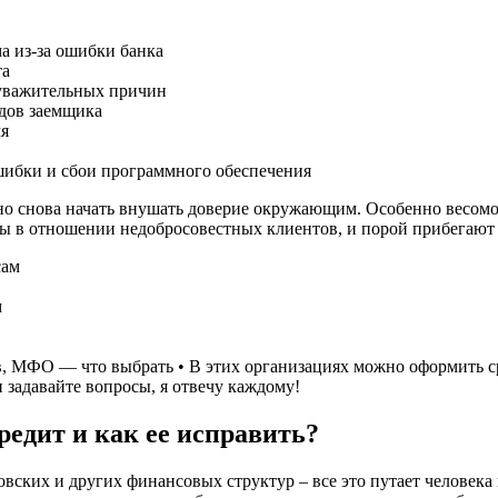
а из-за ошибки банка
та
 уважительных причин
дов заемщика
мя
ибки и сбои программного обеспечения
о снова начать внушать доверие окружающим. Особенно весомо 
ны в отношении недобросовестных клиентов, и порой прибегают 
м
ков, МФО — что выбрать • В этих организациях можно оформить 
 задавайте вопросы, я отвечу каждому!
редит и как ее исправить?
ких и других финансовых структур – все это путает человека и