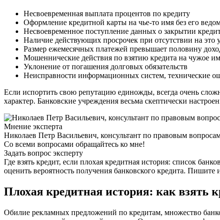
Несвоевременная выплата процентов по кредиту
Оформление кредитной карты на чье-то имя без его ведом
Несвоевременное поступление данных о закрытии креди
Наличие действующих просрочек при отсутствии на это
Размер ежемесячных платежей превышает половину дохо
Мошеннические действия по взятию кредита на чужое и
Уклонение от погашения долговых обязательств
Неисправности информационных систем, технические ош
Если испортить свою репутацию единожды, всегда очень сложн
характер. Банковские учреждения весьма скептически настрое
Мнение эксперта
Николаев Петр Васильевич, консультант по правовым вопроса
Со всеми вопросами обращайтесь ко мне!
Задать вопрос эксперту
Где взять кредит, если плохая кредитная история: список бан
оценить вероятность получения банковского кредита. Пишите и
Плохая кредитная история: как взять к
Обилие рекламных предложений по кредитам, множество банковс