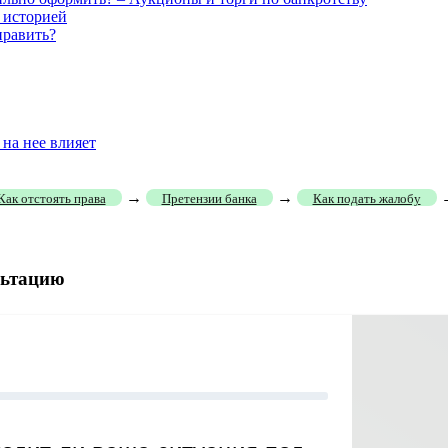
й историей
править?
 на нее влияет
→
→
Как отстоять права
Претензии банка
Как подать жалобу
льтацию