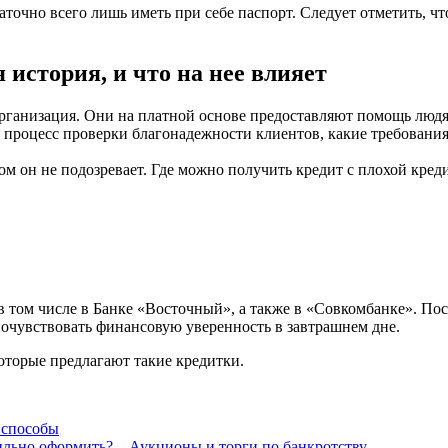
таточно всего лишь иметь при себе паспорт. Следует отметить, 
 история, и что на нее влияет
рганизация. Они на платной основе предоставляют помощь люд
 процесс проверки благонадежности клиентов, какие требования
ом он не подозревает. Где можно получить кредит с плохой креди
 в том числе в Банке «Восточный», а также в «Совкомбанке». П
почувствовать финансовую уверенность в завтрашнем дне.
оторые предлагают такие кредитки.
 способы
ильно оформить? – Аукционы и торги по банкротству