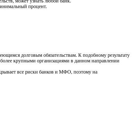
льств, может узнать любой банк.
минимальный процент.
меющимся долговым обязательствам. К подобному результату
аиболее крупными организациями в данном направлении
окрывает все риски банков и МФО, поэтому на