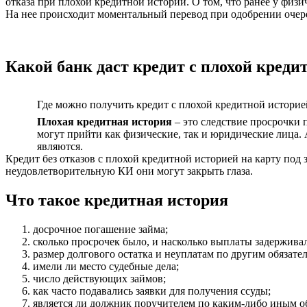
отказа при плохой кредитной истории. О том, что ранее у физ
На нее происходит моментальный перевод при одобрении очере
Какой банк даст кредит с плохой креди
Где можно получить кредит с плохой кредитной историей
Плохая кредитная история
– это следствие просрочки 
могут прийти как физические, так и юридические лица.
являются.
Кредит без отказов с плохой кредитной историей на карту под
неудовлетворительную КИ они могут закрыть глаза.
Что такое кредитная история
досрочное погашение займа;
сколько просрочек было, и насколько выплаты задержива
размер долгового остатка и неуплатам по другим обязате
имели ли место судебные дела;
число действующих займов;
как часто подавались заявки для получения ссуды;
является ли должник поручителем по каким-либо иным об