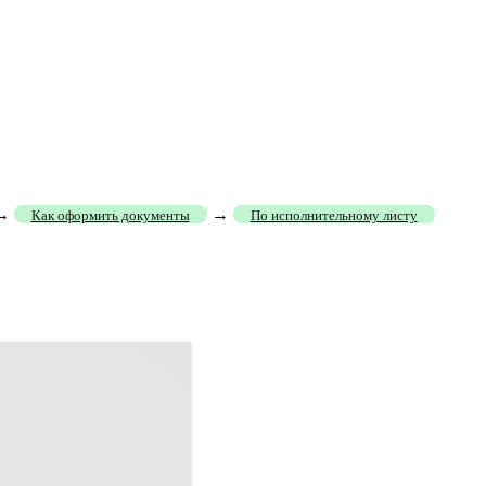
→
→
Как оформить документы
По исполнительному листу