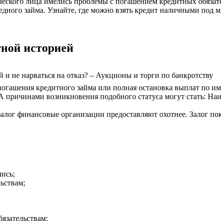
ического лица имелись проблемы с погашением кредитных обязате
дного займа. Узнайте, где можно взять кредит наличными под 
тной историей
 и не нарваться на отказ? – Аукционы и торги по банкротству
погашения кредитного займа или полная остановка выплат по и
 А причинами возникновения подобного статуса могут стать: Н
 залог финансовые организации предоставляют охотнее. Залог п
лись;
льствам;
язательствам;