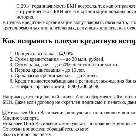
С 2014 года значимость БКИ возросла, так как отправля
сотрудничество с БКИ все эти организации должны осущ
история.
В целом, кредитные организации могут закрыть глаза на то, чт
кратковременных или длительных, репутация клиента, как отве
Как исправить плохую кредитную исто
Процентная ставка– 14,99%
Сумма кредитования — до 30 млн. рублей.
Сумма к выдаче — до 60% оценочной стоимости.
Период кредитования – до 10 лет.
Срок рассмотрения заявки — до 3 дней.
Кредит выдаётся заёмщикам в регионах нахождения банк
Телефон горячей линии– 8 800 200 66 96
Например, потенциальный клиент банка оформляет займ, но в 
БКИ. Даже если договор не скреплен подписью и печатью, данн
Мнение эксперта
Николаев Петр Васильевич, консультант по правовым вопроса
Со всеми вопросами обращайтесь ко мне!
Задать вопрос эксперту