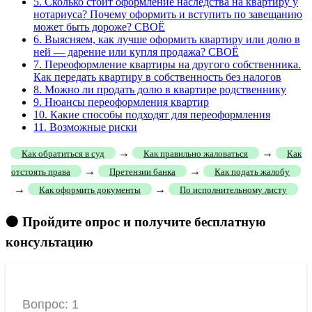
5.
Сколько стоит оформление наследства на квартиру у
нотариуса? Почему оформить и вступить по завещанию
может быть дороже? СВОЁ
6.
Выясняем, как лучше оформить квартиру или долю в
ней — дарение или купля продажа? СВОЁ
7.
Переоформление квартиры на другого собственника.
Как передать квартиру в собственность без налогов
8.
Можно ли продать долю в квартире родственнику
9.
Нюансы переоформления квартир
10.
Какие способы подходят для переоформления
11.
Возможные риски
→
→
Как обратиться в суд
Как правильно жаловаться
Как
→
→
отстоять права
Претензии банка
Как подать жалобу
→
→
Как оформить документы
По исполнительному листу
🟠 Пройдите опрос и получите бесплатную
консультацию