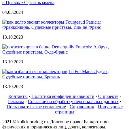
в Правах • Сдача экзамена
04.03.2024
Fourgeaud Patricia:
Франконвиль, Судебные приставы, Иль-де-Франс
13.10.2023
Demarquilly Francois: Азбрук,
Судебные приставы, О-де-Франс
13.10.2023
Le Fur Marc: Лудеак,
Судебные приставы, Бретань
13.10.2023
Контакты
·
Политика конфиденциальности
·
О проекте
·
Реклама
·
Согласие на обработку персональных данных
·
Пользовательское соглашение
·
Справочник
·
Популярные
страницы
2021 © kollektor-dolg.ru. Долговое право. Банкротство
физических и юридических лиц, долги, коллекторы.