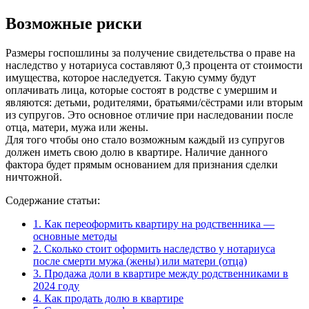
Возможные риски
Размеры госпошлины за получение свидетельства о праве на
наследство у нотариуса составляют 0,3 процента от стоимости
имущества, которое наследуется. Такую сумму будут
оплачивать лица, которые состоят в родстве с умершим и
являются: детьми, родителями, братьями/сёстрами или вторым
из супругов. Это основное отличие при наследовании после
отца, матери, мужа или жены.
Для того чтобы оно стало возможным каждый из супругов
должен иметь свою долю в квартире. Наличие данного
фактора будет прямым основанием для признания сделки
ничтожной.
Содержание статьи:
1.
Как переоформить квартиру на родственника —
основные методы
2.
Сколько стоит оформить наследство у нотариуса
после смерти мужа (жены) или матери (отца)
3.
Продажа доли в квартире между родственниками в
2024 году
4.
Как продать долю в квартире