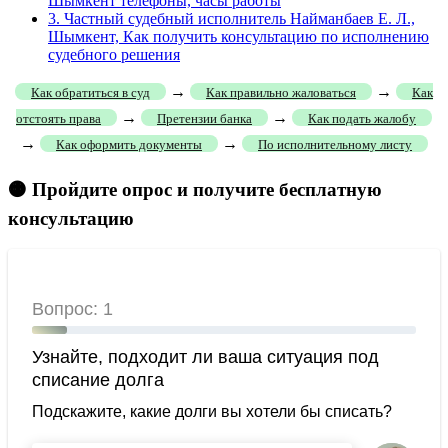
Шымкент телефоны, часы работы
3.
Частный судебный исполнитель Найманбаев Е. Л.,
Шымкент, Как получить консультацию по исполнению
судебного решения
→
→
Как обратиться в суд
Как правильно жаловаться
Как
→
→
отстоять права
Претензии банка
Как подать жалобу
→
→
Как оформить документы
По исполнительному листу
🟠 Пройдите опрос и получите бесплатную
консультацию