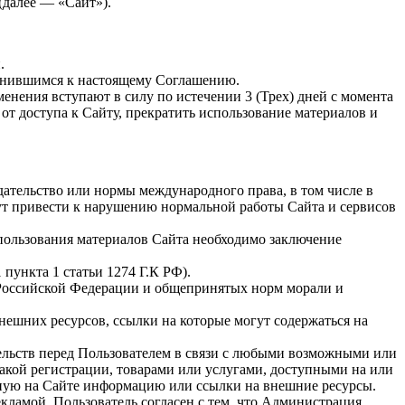
 (далее — «Сайт»).
.
динившимся к настоящему Соглашению.
енения вступают в силу по истечении 3 (Трех) дней с момента
от доступа к Сайту, прекратить использование материалов и
дательство или нормы международного права, в том числе в
гут привести к нарушению нормальной работы Сайта и сервисов
использования материалов Сайта необходимо заключение
пункта 1 статьи 1274 Г.К РФ).
а Российской Федерации и общепринятых норм морали и
нешних ресурсов, ссылки на которые могут содержаться на
ательств перед Пользователем в связи с любыми возможными или
акой регистрации, товарами или услугами, доступными на или
нную на Сайте информацию или ссылки на внешние ресурсы.
екламой. Пользователь согласен с тем, что Администрация