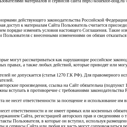
ателями материалов и сервисов сайта https://kollektor-dolg.ru/
я нормами действующего законодательства Российской Федерации
чая доступ к материалам Сайта Пользователь считается присое
ем порядке изменять условия настоящего Соглашения. Такие изм
 Пользователя с внесенными изменениями он обязан отказаться 
торые могут рассматриваться как нарушающие российское законо
ных правах, а также любых действий, которые приводят или мо
ателей не допускается (статья 1270 Г.К РФ). Для правомерного 
ателей.
торские произведения, ссылка на Сайт обязательна (подпункт 1 
лжны вступать в противоречие с требованиями законодательств
та не несет ответственности за посещение и использование им в
е несет ответственности и не имеет прямых или косвенных обяз
ржанием Сайта, регистрацией авторских прав и сведениями о т
такты Пользователя, в которые он вступил, используя размеще
алы и сервисы Сайта или любая их часть могут сопровождаться р