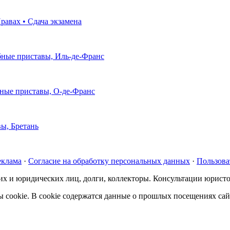
равах • Сдача экзамена
ебные приставы, Иль-де-Франс
ебные приставы, О-де-Франс
вы, Бретань
еклама
·
Согласие на обработку персональных данных
·
Пользова
ских и юридических лиц, долги, коллекторы. Консультации юрист
cookie. В cookie содержатся данные о прошлых посещениях сайт