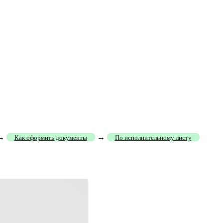
→
→
Как оформить документы
По исполнительному листу