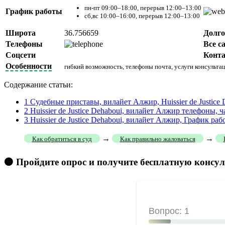
пн-пт 09:00–18:00, перерыв 12:00–13:00
График работы
сб,вс 10:00–16:00, перерыв 12:00–13:00
Широта
36.756659
Долго
Телефоны
Все с
Соцсети
Конт
Особенности
гибкий возможность, телефоны почта, услуги консульта
Содержание статьи:
1
Судебные приставы, вилайет Алжир, Huissier de Justice D
2
Huissier de Justice Dehaboui, вилайет Алжир телефоны, 
3
Huissier de Justice Dehaboui, вилайет Алжир, График ра
→
→
Как обратиться в суд
Как правильно жаловаться
🟠 Пройдите опрос и получите бесплатную консу