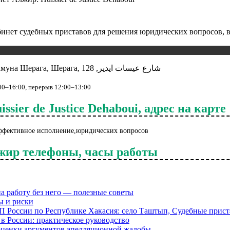
абинет судебных приставов для решения юридических вопросов,
почтовый индекс, вилайет Алжир, دائرة شراقة, коммуна Шерага, Шерага, شارع عيسات ايدير, 128
:00–16:00, перерыв 12:00–13:00
ier de Justice Dehaboui, адрес на карте
й,эффективное исполнение,юридических вопросов
Алжир телефоны, часы работы
на работу без него — полезные советы
ы и риски
России по Республике Хакасия: село Таштып, Судебные прист
 в России: практическое руководство
оценки аргументов апелляционной жалобы