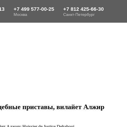
Судебные приставы, вилайет Алжир
ет Алжир: Huissier de Justice Dehaboui