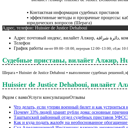
▪️ Контактная информация судебных приставов
▪️ эффективные методы и прозрачные процессы: к
юридических вопросов (Шерага)
Адрес, телефон: Huissier de Justice Dehaboui
Адрес
Телефон
График работы
пн-пт 09:00–18:00, перерыв 12:00–13:00; сб,вс 10
Судебные приставы, вилайет Алжир, Huiss
Шерага ▪️ Huissier de Justice Dehaboui ▪️ выполнение судебных решени
Huissier de Justice Dehaboui, вилайет 
Рядом с вами
Услуги консультации
Отзывы
Что делать, если утерян военный билет и как устроиться 
Почему 33% людей хранят рубли дома: основные причин
Таштыпский районный отдел судебных приставов УФССП 
Как и куда подать жалобу на необоснованное обогащение
Суд Апелляционной Инстанции: важность независимой 