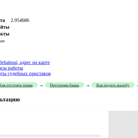
та
2.954686
айты
акты
ции
ehaboui, адрес на карте
часы работы
боты судебных приставов
→
→
Как отстоять права
Претензии банка
Как подать жалобу
льтацию