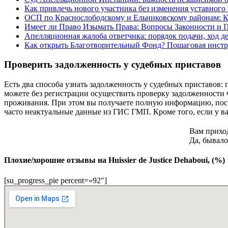
Как привлечь нового участника без изменения уставного
ОСП по Краснослободскому и Ельниковскому районам: К
Имеет ли Право Изымать Права: Вопросы Законности и 
Апелляционная жалоба ответчика: порядок подачи, ход 
Как открыть Благотворительный Фонд? Пошаговая инстр
Проверить задолженность у судебных приставов
Есть два способа узнать задолженность у судебных приставов
можете без регистрации осуществить проверку задолженности 
проживания. При этом вы получаете полную информацию, поск
часто неактуальные данные из ГИС ГМП. Кроме того, если у ва
Вам приход
Да, бывало
Плохие/хорошие отзывы на Huissier de Justice Dehaboui, (%)
[su_progress_pie percent=»92″]