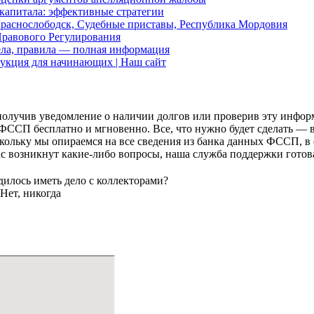
 капитала: эффективные стратегии
раснослободск, Судебные приставы, Республика Мордовия
Правового Регулирования
дела, правила — полная информация
укция для начинающих | Наш сайт
: получив уведомление о наличии долгов или проверив эту инф
ФССП бесплатно и мгновенно. Все, что нужно будет сделать — в
ольку мы опираемся на все сведения из банка данных ФССП, в 
с возникнут какие-либо вопросы, наша служба поддержки готова
илось иметь дело с коллекторами?
Нет, никогда