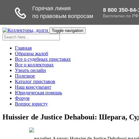
Toggle navigation
Главная
Образцы жалоб
Все о судебных приставах
Все о коллекторах
Узнать онлайн
Полезное
Каталог приставов
Наш консультант
Юридическая помощь
Форум
Вопрос юристу
Huissier de Justice Dehaboui: Шерага, 
вилай