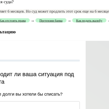
я суда?
т 6 месяцев. Но суд может продлить этот срок еще на 6 месяцев
→
→
Как отстоять права
Претензии банка
Как подать жалобу
льтацию