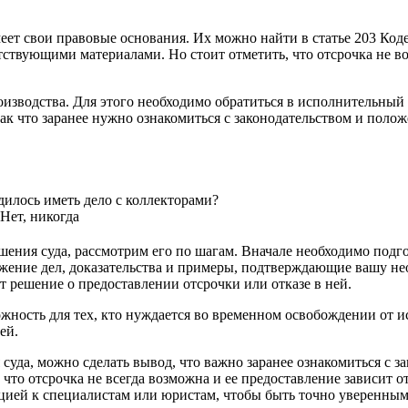
еет свои правовые основания. Их можно найти в статье 203 Ко
тствующими материалами. Но стоит отметить, что отсрочка не в
оизводства. Для этого необходимо обратиться в исполнительный
ак что заранее нужно ознакомиться с законодательством и полож
илось иметь дело с коллекторами?
Нет, никогда
ения суда, рассмотрим его по шагам. Вначале необходимо подго
жение дел, доказательства и примеры, подтверждающие вашу нео
 решение о предоставлении отсрочки или отказе в ней.
жность для тех, кто нуждается во временном освобождении от и
ей.
уда, можно сделать вывод, что важно заранее ознакомиться с за
что отсрочка не всегда возможна и ее предоставление зависит от
ацией к специалистам или юристам, чтобы быть точно уверенным 