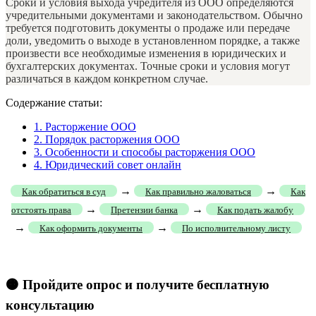
Сроки и условия выхода учредителя из ООО определяются
учредительными документами и законодательством. Обычно
требуется подготовить документы о продаже или передаче
доли, уведомить о выходе в установленном порядке, а также
произвести все необходимые изменения в юридических и
бухгалтерских документах. Точные сроки и условия могут
различаться в каждом конкретном случае.
Содержание статьи:
1.
Расторжение ООО
2.
Порядок расторжения ООО
3.
Особенности и способы расторжения ООО
4.
Юридический совет онлайн
→
→
Как обратиться в суд
Как правильно жаловаться
Как
→
→
отстоять права
Претензии банка
Как подать жалобу
→
→
Как оформить документы
По исполнительному листу
🟠 Пройдите опрос и получите бесплатную
консультацию