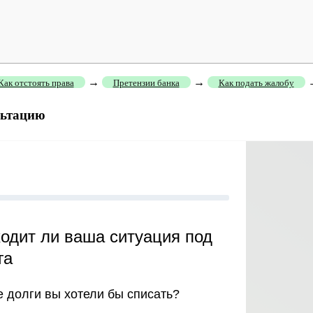
→
→
Как отстоять права
Претензии банка
Как подать жалобу
льтацию