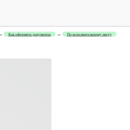
→
→
Как оформить документы
По исполнительному листу