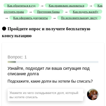
→
→
Как обратиться в суд
Как правильно жаловаться
Как
→
→
отстоять права
Претензии банка
Как подать жалобу
→
→
Как оформить документы
По исполнительному листу
🟠 Пройдите опрос и получите бесплатную
консультацию