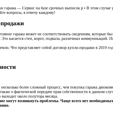
и гаража — Сервис на базе срочных выписок р • В этом случае 
йте вопросы, я отвечу каждому!
-продажи
остояние гаража может не соответствовать сведениям, которые б
 Это касается стен, ворот, подвала, различных коммуникаций. 
земли. Что представляет собой договор купли-продажи в 2019 год
нности
 несколько более сложный процесс, чем покупка гаража движим
 также о фактической передаче прав собственности в данном слу
 выходит около полутора месяца.
иве могут возникнуть проблемы. Чаще всего нет необходимых
онно.