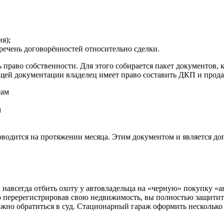
я);
ечень договорённостей относительно сделки.
 право собственности. Для этого собирается пакет документов, 
щей документации владелец имеет право составить ДКП и продат
м
одится на протяжении месяца. Этим документом и является дог
навсегда отбить охоту у автовладельца на «черную» покупку «
но перерегистрировав свою недвижимость, вы полностью защити
можно обратиться в суд. Стационарный гараж оформить нескольк