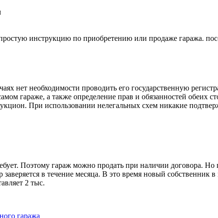
м
 простую инструкцию по приобретению или продаже гаража. п
чаях нет необходимости проводить его государственную регистр
мом гараже, а также определение прав и обязанностей обеих ст
укцион. При использовании нелегальных схем никакие подтвер
ебует. Поэтому гараж можно продать при наличии договора. Но п
заверяется в течение месяца. В это время новый собственник в
авляет 2 тыс.
ного гаража