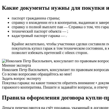
Какие документы нужны для покупки и
паспорт гражданина страны;
справку о вхождении его в кооператив, выданная и завер
справку о полной выплате пая — Справка о том, что гара
технический паспорт объекта — ;
кадастровый паспорт гаража — .
Крайне желательно, чтобы участники сделки составили пе
покупатель купил гараж в том техническом состоянии, в к
позволит избежать претензий с обеих сторон.
Мнение эксперта
Николаев Петр Васильевич, консультант по правовым вопроса
Со всеми вопросами обращайтесь ко мне!
Задать вопрос эксперту
Покупка гаража: на какие тонкости обратить внимание • докум
гаражного кооператива. Пишите и задавайте вопросы, я отвечу
Правила оформления договора купли-пр
Деньги перечисляются на счёт продавца, указанный в договоре