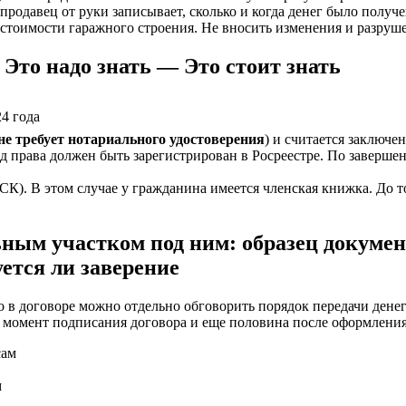
продавец от руки записывает, сколько и когда денег было получе
стоимости гаражного строения. Не вносить изменения и разрушен
Это надо знать — Это стоит знать
4 года
не требует нотариального удостоверения
) и считается заключе
од права должен быть зарегистрирован в Росреестре. По заверше
К). В этом случае у гражданина имеется членская книжка. До то
ным участком под ним: образец докумен
ется ли заверение
 договоре можно отдельно обговорить порядок передачи денег 
в момент подписания договора и еще половина после оформления
м