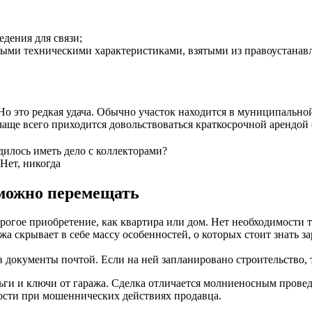
дения для связи;
анными техническими характеристиками, взятыми из правоустана
 это редкая удача. Обычно участок находится в муниципальной 
аще всего приходится довольствоваться краткосрочной арендой (о
илось иметь дело с коллекторами?
Нет, никогда
 можно перемещать
дорогое приобретение, как квартира или дом. Нет необходимости
а скрывает в себе массу особенностей, о которых стоит знать за
документы почтой. Если на ней запланировано строительство, т
ги и ключи от гаража. Сделка отличается молниеносным проведе
мости при мошеннических действиях продавца.