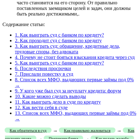
часто становится на его сторону. От правильно
поставленных заемщиком целей и задач, они должны
быть реально достижимыми,.
Содержание статьи:
1.
Как выиграть суд с банком по кредиту?
2.
Как проходит суд с банком по кредиту
3.
Как выиграть суд: обращение, кредитные дела,
трудовые споры, без адвоката
4.
Почему не стоит бояться взыскания кредита через суд
5.
Как выиграть суд с банком по кредиту?
6.
Последствия просрочки
7.
Прислали повестку в суд
8.
Список всех МФО, выдающих первые займы под 0%
→
9.
У кого уже был суд за неуплату кредита: форум
10.
Какие можно сделать выводы
11.
Как выиграть дело в суде по кредиту
12.
Как вести себя в суде
13.
Список всех МФО, выдающих первые займы под 0%
→
→
→
Как обратиться в суд
Как правильно жаловаться
Как
→
→
отстоять права
Претензии банка
Как подать жалобу