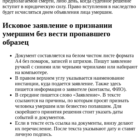
предполагаемой смерти, либо день, когда судебное решение
вступит в юридическую силу. Право вступления в наследство
будет исчисляться днем объявления лица умершим.
Исковое заявление о признании
умершим без вести пропавшего
образец
Документ составляется на белом чистом листе формата
А4 без помарок, записей и штрихов. Пишут заявление
ручкой с синими или черными чернилами или набирают
на компьютере.
В правом верхнем углу указывается наименование
инстанции, куда подается заявление. Также здесь
пишется информация о заявителе (контакты, ФИО).
В середине пишется слово «Заявление». В тексте
ссылаются на причины, по которым просят признать
человека умершим или безвестно попавшим. Для
скорейшего принятия решения стоит указать даты
событий и документов.
Если в тексте есть ссылка на документы, внизу делают
их перечисление. После текста указывают дату и ставят
личную подпись.