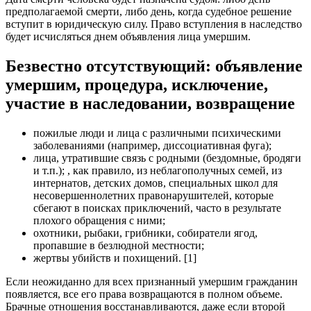
предполагаемой смерти, либо день, когда судебное решение
вступит в юридическую силу. Право вступления в наследство
будет исчисляться днем объявления лица умершим.
Безвестно отсутствующий: объявление
умершим, процедура, исключение,
участие в наследовании, возвращение
пожилые люди и лица с различными психическими
заболеваниями (например, диссоциативная фуга);
лица, утратившие связь с родными (бездомные, бродяги
и т.п.); , как правило, из неблагополучных семей, из
интернатов, детских домов, специальных школ для
несовершеннолетних правонарушителей, которые
сбегают в поисках приключений, часто в результате
плохого обращения с ними;
охотники, рыбаки, грибники, собиратели ягод,
пропавшие в безлюдной местности;
жертвы убийств и похищений. [1]
Если неожиданно для всех признанный умершим гражданин
появляется, все его права возвращаются в полном объеме.
Брачные отношения восстанавливаются, даже если второй