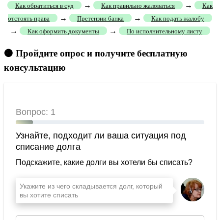
→
→
Как обратиться в суд
Как правильно жаловаться
Как
→
→
отстоять права
Претензии банка
Как подать жалобу
→
→
Как оформить документы
По исполнительному листу
🟠 Пройдите опрос и получите бесплатную
консультацию