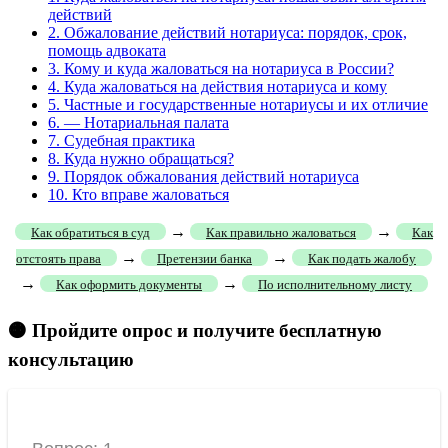
действий
2.
Обжалование действий нотариуса: порядок, срок,
помощь адвоката
3.
Кому и куда жаловаться на нотариуса в России?
4.
Куда жаловаться на действия нотариуса и кому
5.
Частные и государственные нотариусы и их отличие
6.
— Нотариальная палата
7.
Судебная практика
8.
Куда нужно обращаться?
9.
Порядок обжалования действий нотариуса
10.
Кто вправе жаловаться
→
→
Как обратиться в суд
Как правильно жаловаться
Как
→
→
отстоять права
Претензии банка
Как подать жалобу
→
→
Как оформить документы
По исполнительному листу
🟠 Пройдите опрос и получите бесплатную
консультацию