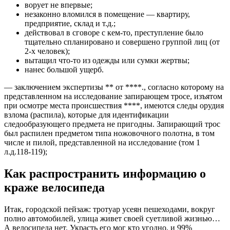
ворует не впервые;
незаконно вломился в помещение — квартиру,
предприятие, склад и т.д.;
действовал в сговоре с кем-то, преступление было
тщательно спланировано и совершено группой лиц (от
2-х человек);
вытащил что-то из одежды или сумки жертвы;
нанес большой ущерб.
— заключением экспертизы ** от ****., согласно которому на
представленном на исследование запирающем тросе, изъятом
при осмотре места происшествия ****, имеются следы орудия
взлома (распила), которые для идентификации
следообразующего предмета не пригодны. Запирающий трос
был распилен предметом типа ножовочного полотна, в том
числе и пилой, представленной на исследование (том 1
л.д.118-119);
Как распространить информацию о
краже велосипеда
Итак, городской пейзаж: тротуар усеян пешеходами, вокруг
полно автомобилей, улица живет своей суетливой жизнью…
А велосипеда нет. Украсть его мог кто угодно, и 99%