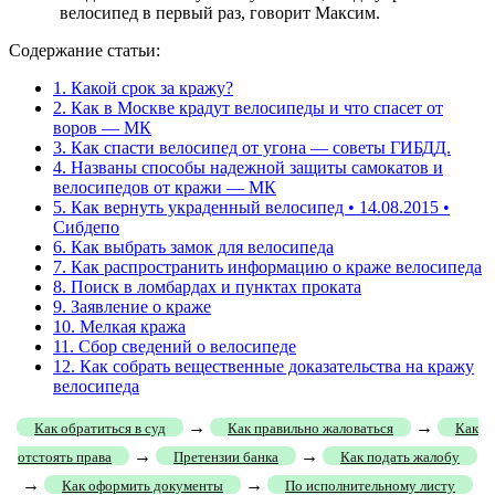
велосипед в первый раз, говорит Максим.
Содержание статьи:
1.
Какой срок за кражу?
2.
Как в Москве крадут велосипеды и что спасет от
воров — МК
3.
Как спасти велосипед от угона — советы ГИБДД.
4.
Названы способы надежной защиты самокатов и
велосипедов от кражи — МК
5.
Как вернуть украденный велосипед • 14.08.2015 •
Сибдепо
6.
Как выбрать замок для велосипеда
7.
Как распространить информацию о краже велосипеда
8.
Поиск в ломбардах и пунктах проката
9.
Заявление о краже
10.
Мелкая кража
11.
Сбор сведений о велосипеде
12.
Как собрать вещественные доказательства на кражу
велосипеда
→
→
Как обратиться в суд
Как правильно жаловаться
Как
→
→
отстоять права
Претензии банка
Как подать жалобу
→
→
Как оформить документы
По исполнительному листу