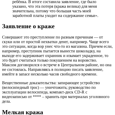
ребёнка. В итоге составила заявление, где было
указано, что эта потеря (кража велика) для меня
значительна, потому что большая часть моей
заработной платы уходит на содержание семьи».
Заявление о краже
Совершают это преступление по разным причинам — от
скуки или от простой нехватки денег, например. Чаще всего
это ситуации, когда вор унес что-то из магазина. Причем если,
например, преступник пытается вынести шоколадку, на
выходе его задерживает охранник и изымает украденное, то
это будет считаться только покушением на воровство.
Максим договорился о встрече в Центральном районе, но она
не состоялась. Направляясь в полицию писать заявление,
имейте в запасе несколько часов свободного времени.
Вещественные доказательства: запирающее устройство
(велосипедный трос) — уничтожить; руководство по
эксплуатации велосипеда, компакт-диск CD-R с
видеозаписью от **** – хранить при материалах уголовного
дела.
Мелкая кража