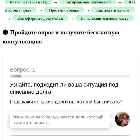
→
→
Как обратиться в суд
Как правильно жаловаться
Как
→
→
отстоять права
Претензии банка
Как подать жалобу
→
→
Как оформить документы
По исполнительному листу
🟠 Пройдите опрос и получите бесплатную
консультацию