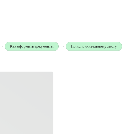
→
→
Как оформить документы
По исполнительному листу