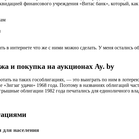
квидацией финансового учреждения «Витас банк», который, как 
м
ать в интернете что же с ними можно сделать. У меня остались о
а и покупка на аукционах Ay. by
тать на таких гособлигациях, — это выиграть по ним в лотерею
 «Зигзаг удачи» 1968 года. Поэтому в названиях облигаций ча
грышные облигации 1982 года печатались для единоличного вла
игациями
и для населения