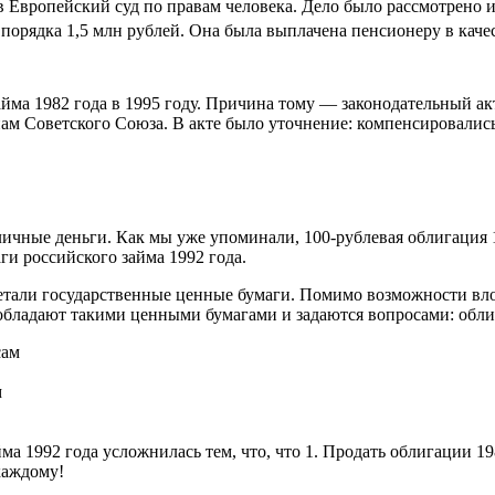
 Европейский суд по правам человека. Дело было рассмотрено и
порядка 1,5 млн рублей. Она была выплачена пенсионеру в каче
ма 1982 года в 1995 году. Причина тому — законодательный ак
м Советского Союза. В акте было уточнение: компенсировались 
личные деньги. Как мы уже упоминали, 100-рублевая облигация 1
и российского займа 1992 года.
етали государственные ценные бумаги. Помимо возможности вло
бладают такими ценными бумагами и задаются вопросами: облиг
м
ма 1992 года усложнилась тем, что, что 1. Продать облигации 
каждому!