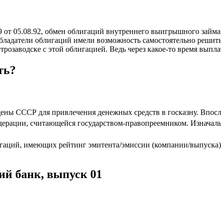
 от 05.08.92, обмен облигаций внутреннего выигрышного займа
обладатели облигаций имели возможность самостоятельно решить
трозаводске с этой облигацией. Ведь через какое-то время выпл
ть?
ущены СССР для привлечения денежных средств в госказну. Впо
дерации, считающейся государством-правопреемником. Изначаль
гаций, имеющих рейтинг эмитента/эмиссии (компании/выпуска) 
й банк, выпуск 01