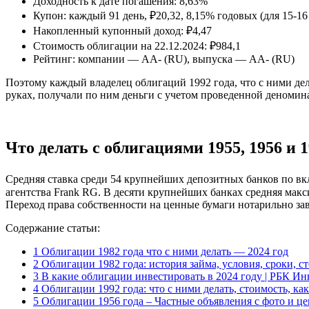
Доходность к дате погашения: 8,63%
Купон: каждый 91 день, ₽20,32, 8,15% годовых (для 15-16
Накопленный купонный доход: ₽4,47
Стоимость облигации на 22.12.2024: ₽984,1
Рейтинг: компании — АА- (RU), выпуска — АА- (RU)
Поэтому каждый владелец облигаций 1992 года, что с ними де
руках, получали по ним деньги с учетом проведенной деномина
Что делать с облигациями 1955, 1956 и 1
Средняя ставка среди 54 крупнейших депозитных банков по вкл
агентства Frank RG. В десяти крупнейших банках средняя макс
Переход права собственности на ценные бумаги нотарильно заве
Содержание статьи:
1
Облигации 1982 года что с ними делать — 2024 год
2
Облигации 1982 года: история займа, условия, сроки, с
3
В какие облигации инвестировать в 2024 году | РБК И
4
Облигации 1992 года: что с ними делать, стоимость, как
5
Облигации 1956 года – Частные объявления с фото и ц