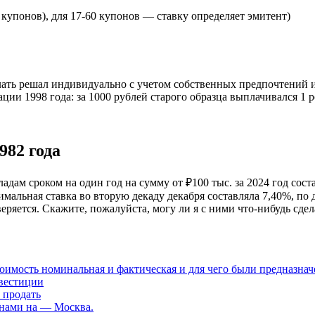
 купонов), для 17-60 купонов — ставку определяет эмитент)
лать решал индивидуально с учетом собственных предпочтений и
ции 1998 года: за 1000 рублей старого образца выплачивался 1 
982 года
адам сроком на один год на сумму от ₽100 тыс. за 2024 год сос
имальная ставка во вторую декаду декабря составляла 7,40%, по
ряется. Скажите, пожалуйста, могу ли я с ними что-нибудь сдел
тоимость номинальная и фактическая и для чего были предназна
нвестиции
 продать
енами на — Москва.