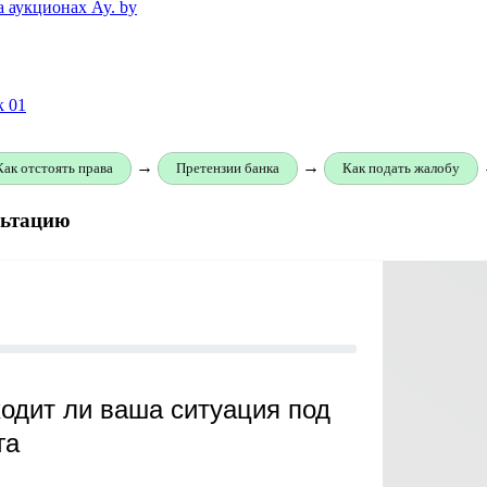
 аукционах Ay. by
к 01
→
→
Как отстоять права
Претензии банка
Как подать жалобу
льтацию