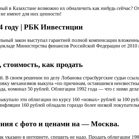
нный в Казахстане возможно их обналичить как нибудь сейчас? О
 не имеют для них ценности!
4 году | РБК Инвестиции
альный закон выступал гарантией полной компенсации вложенны
 докладе Министерства финансов Российской Федерации от 2010 
, стоимость, как продать
. В своем решении по делу Лобанова страсбургские судьи ссыла
овку механизмов выкупа «по причинам, оставшимся неизвестны
да, номинал 50 рублей. Облигации 1992 года — что с ними делат
о выкупало эти облигации по курсу 160 «новых» рублей за 100 
инфляции 160 рублей обладали гораздо более низкой покупатель
ения с фото и ценами на — Москва.
к указано в интернете, спешить не надо. Продать облигации 19