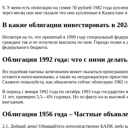
9. У меня есть облигации на сумму 50 рублей 1982 года купле
через месяц они мне сказали что они купленные в Казахстане и
В какие облигации инвестировать в 202
Несмотря на то, что принятый в 1999 году специальный федер
граждане так и не получили выплаты по ним. Гораздо позже в
федерального бюджета.
Облигации 1992 года: что с ними делать
Но подобная тактика затягивания может оказаться проигрышной
остаются непогашенными, а также на неоднократную приостан
Скажите пожалуйста, как обналичить сейчас облигации 1982 го
В период с января 1992 года по октябрь 1993 года государств
11 лет, примерно 5,5—6% годовых. Но по факту из-за высокой 
выгодным.
Облигации 1956 года – Частные объявл
2.1. Добрый день! Обращайтесь непосредственно БАНК либо ка