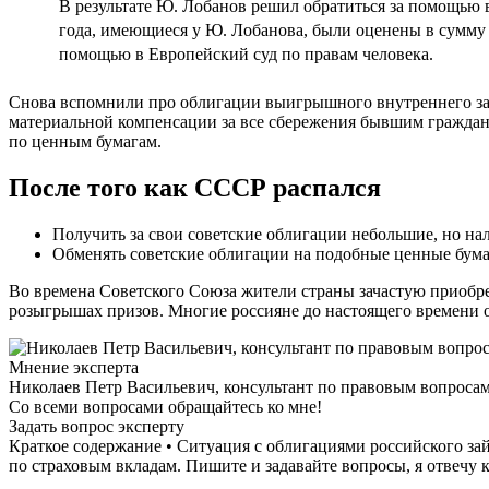
В результате Ю. Лобанов решил обратиться за помощью в
года, имеющиеся у Ю. Лобанова, были оценены в сумму 
помощью в Европейский суд по правам человека.
Снова вспомнили про облигации выигрышного внутреннего зай
материальной компенсации за все сбережения бывшим граждана
по ценным бумагам.
После того как СССР распался
Получить за свои советские облигации небольшие, но на
Обменять советские облигации на подобные ценные бумаг
Во времена Советского Союза жители страны зачастую приобр
розыгрышах призов. Многие россияне до настоящего времени о
Мнение эксперта
Николаев Петр Васильевич, консультант по правовым вопроса
Со всеми вопросами обращайтесь ко мне!
Задать вопрос эксперту
Краткое содержание • Ситуация с облигациями российского зай
по страховым вкладам. Пишите и задавайте вопросы, я отвечу 