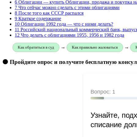
6
Облигации — купить Облигации, продажа и покупка на
7
Что сейчас можно сделать с этими облигациями
8
После того как СССР распался
9
Краткое содержание
10
Облигации 1992 года — что с ними делать?
11
Российский национальный коммерческий банк, выпус
12
Что делать с облигациями 1955, 1956 и 1982 года
→
→
Как обратиться в суд
Как правильно жаловаться
🟠 Пройдите опрос и получите бесплатную консу